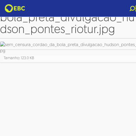
sem_censura_cordao_da_
bola_preta_divulgacao_hu
dson_pontes_riotur.jpg
C
Tamanho: 123.0 KB
l
i
q
u
e
p
a
r
a
v
e
r
a
i
m