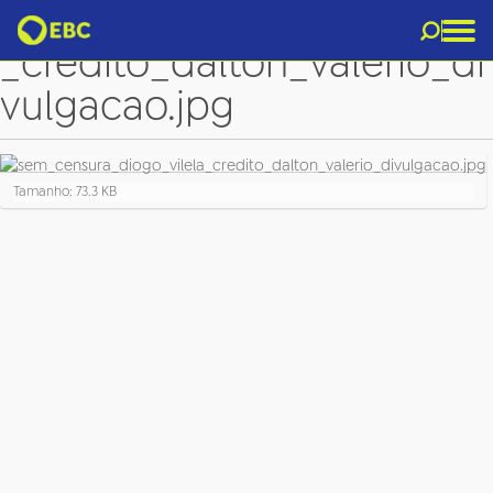
sem_censura_diogo_vilela
_credito_dalton_valerio_di
vulgacao.jpg
C
Tamanho: 73.3 KB
l
i
q
u
e
p
a
r
a
v
e
r
a
i
m
a