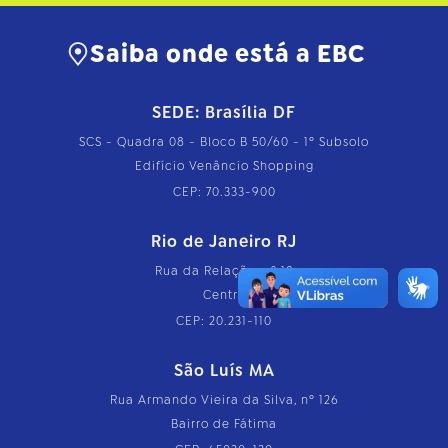
Saiba onde está a EBC
SEDE: Brasília DF
SCS - Quadra 08 - Bloco B 50/60 - 1º Subsolo
Edifício Venâncio Shopping
CEP: 70.333-900
Rio de Janeiro RJ
Rua da Relação, nº 18
Centro
CEP: 20.231-110
São Luís MA
Rua Armando Vieira da Silva, nº 126
Bairro de Fátima