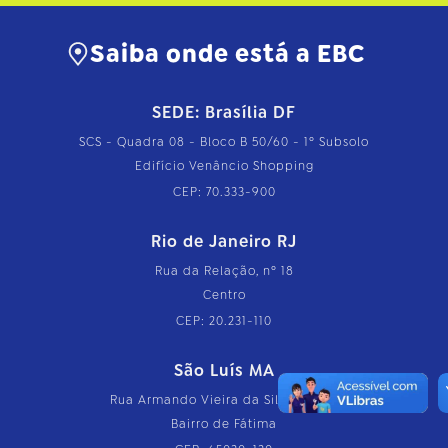
Saiba onde está a EBC
SEDE: Brasília DF
SCS - Quadra 08 - Bloco B 50/60 - 1º Subsolo
Edifício Venâncio Shopping
CEP: 70.333-900
Rio de Janeiro RJ
Rua da Relação, nº 18
Centro
CEP: 20.231-110
São Luís MA
Rua Armando Vieira da Silva, nº 126
Bairro de Fátima