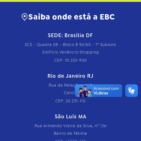
Saiba onde está a EBC
SEDE: Brasília DF
SCS - Quadra 08 - Bloco B 50/60 - 1º Subsolo
Edifício Venâncio Shopping
CEP: 70.333-900
Rio de Janeiro RJ
Rua da Relação, nº 18
Centro
CEP: 20.231-110
São Luís MA
Rua Armando Vieira da Silva, nº 126
Bairro de Fátima