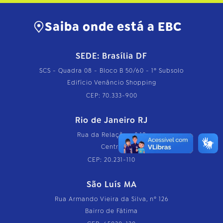
Saiba onde está a EBC
SEDE: Brasília DF
SCS - Quadra 08 - Bloco B 50/60 - 1º Subsolo
Edifício Venâncio Shopping
CEP: 70.333-900
Rio de Janeiro RJ
Rua da Relação, nº 18
Centro
CEP: 20.231-110
São Luís MA
Rua Armando Vieira da Silva, nº 126
Bairro de Fátima