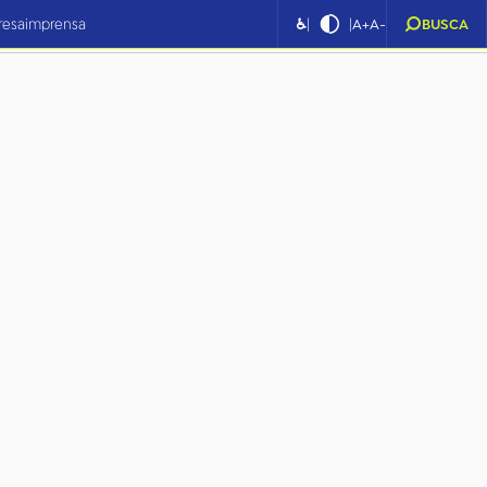
|
|
resa
imprensa
♿
A+
A-
BUSCA