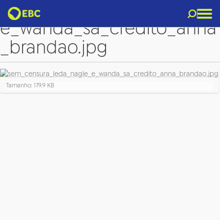
sem_censura_leda_nagle_
e_wanda_sa_credito_anna
_brandao.jpg
C
Tamanho: 179.9 KB
l
i
q
u
e
p
a
r
a
v
e
r
a
i
m
a