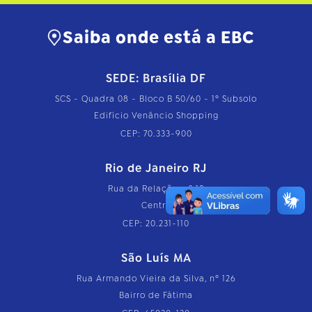
Saiba onde está a EBC
SEDE: Brasília DF
SCS - Quadra 08 - Bloco B 50/60 - 1º Subsolo
Edifício Venâncio Shopping
CEP: 70.333-900
Rio de Janeiro RJ
Rua da Relação, nº 18
Centro
CEP: 20.231-110
São Luís MA
Rua Armando Vieira da Silva, nº 126
Bairro de Fátima