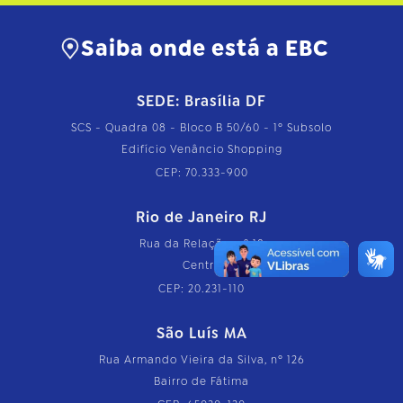
Saiba onde está a EBC
SEDE: Brasília DF
SCS - Quadra 08 - Bloco B 50/60 - 1º Subsolo
Edifício Venâncio Shopping
CEP: 70.333-900
Rio de Janeiro RJ
Rua da Relação, nº 18
Centro
CEP: 20.231-110
São Luís MA
Rua Armando Vieira da Silva, nº 126
Bairro de Fátima