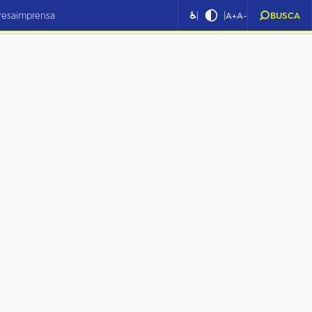
|
|
resa
imprensa
♿
A+
A-
BUSCA