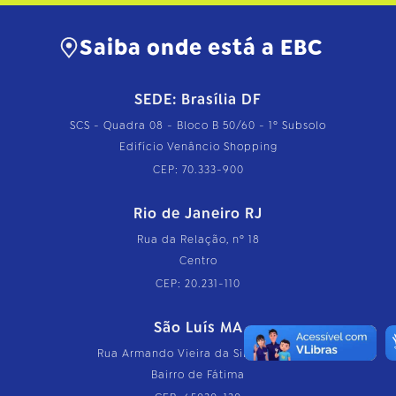
Saiba onde está a EBC
SEDE: Brasília DF
SCS - Quadra 08 - Bloco B 50/60 - 1º Subsolo
Edifício Venâncio Shopping
CEP: 70.333-900
Rio de Janeiro RJ
Rua da Relação, nº 18
Centro
CEP: 20.231-110
São Luís MA
Rua Armando Vieira da Silva, nº 126
Bairro de Fátima