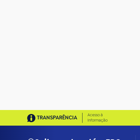
o
t
a
m
a
n
h
o
c
o
m
p
l
e
t
o
…
Acesso à
TRANSPARÊNCIA
Informação