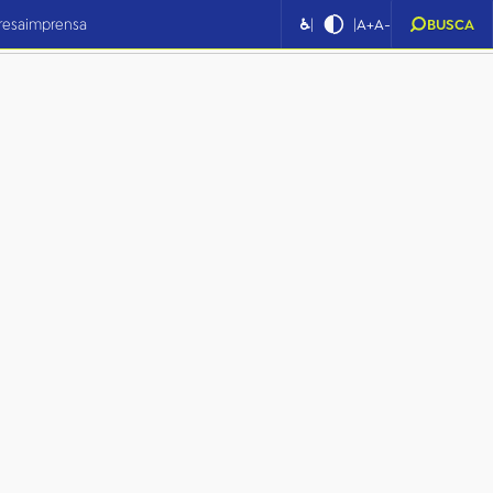
lho_tv_brasil.jpg
|
|
resa
imprensa
♿
A+
A-
BUSCA