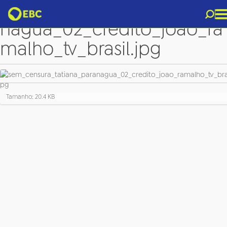
sem_censura_tatiana_para
nagua_02_credito_joao_ra
malho_tv_brasil.jpg
C
Tamanho: 20.4 KB
l
i
q
u
e
p
a
r
a
v
e
r
a
i
m