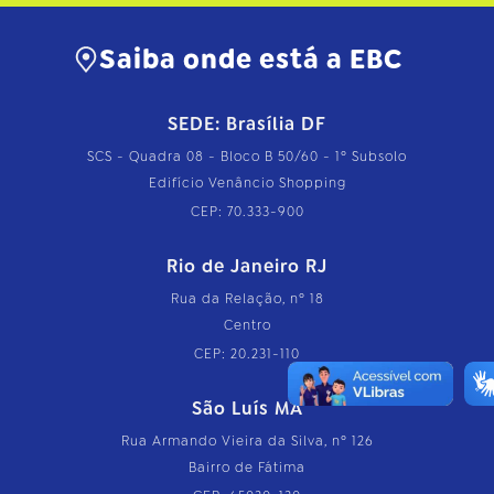
Saiba onde está a EBC
SEDE: Brasília DF
SCS - Quadra 08 - Bloco B 50/60 - 1º Subsolo
Edifício Venâncio Shopping
CEP: 70.333-900
Rio de Janeiro RJ
Rua da Relação, nº 18
Centro
CEP: 20.231-110
São Luís MA
Rua Armando Vieira da Silva, nº 126
Bairro de Fátima