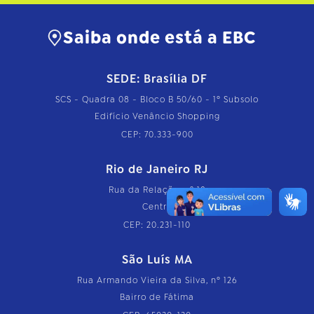
Saiba onde está a EBC
SEDE: Brasília DF
SCS - Quadra 08 - Bloco B 50/60 - 1º Subsolo
Edifício Venâncio Shopping
CEP: 70.333-900
Rio de Janeiro RJ
Rua da Relação, nº 18
Centro
CEP: 20.231-110
São Luís MA
Rua Armando Vieira da Silva, nº 126
Bairro de Fátima