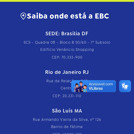
Saiba onde está a EBC
SEDE: Brasília DF
SCS - Quadra 08 - Bloco B 50/60 - 1º Subsolo
Edifício Venâncio Shopping
CEP: 70.333-900
Rio de Janeiro RJ
Rua da Relação, nº 18
Centro
CEP: 20.231-110
São Luís MA
Rua Armando Vieira da Silva, nº 126
Bairro de Fátima