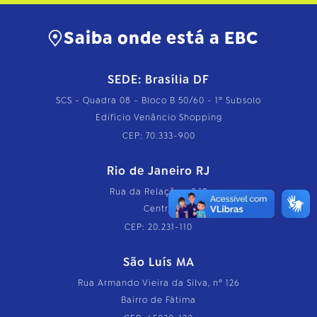
Saiba onde está a EBC
SEDE: Brasília DF
SCS - Quadra 08 - Bloco B 50/60 - 1º Subsolo
Edifício Venâncio Shopping
CEP: 70.333-900
Rio de Janeiro RJ
Rua da Relação, nº 18
Centro
CEP: 20.231-110
São Luís MA
Rua Armando Vieira da Silva, nº 126
Bairro de Fátima