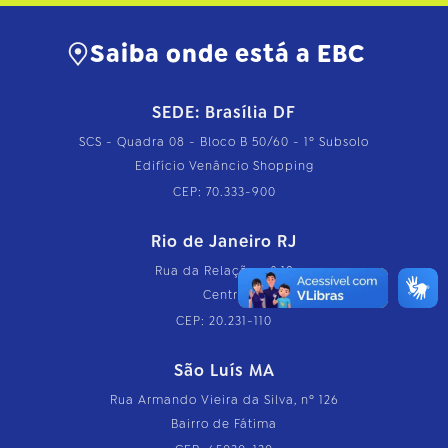
Saiba onde está a EBC
SEDE: Brasília DF
SCS - Quadra 08 - Bloco B 50/60 - 1º Subsolo
Edifício Venâncio Shopping
CEP: 70.333-900
Rio de Janeiro RJ
Rua da Relação, nº 18
Centro
CEP: 20.231-110
São Luís MA
Rua Armando Vieira da Silva, nº 126
Bairro de Fátima