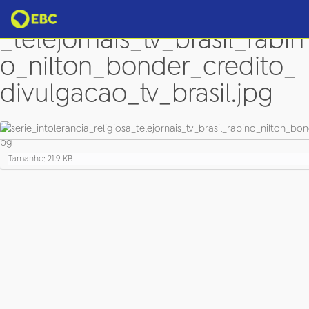
serie_intolerancia_religiosa
_telejornais_tv_brasil_rabin
o_nilton_bonder_credito_
divulgacao_tv_brasil.jpg
C
Tamanho: 21.9 KB
l
i
q
u
e
p
a
r
a
v
e
r