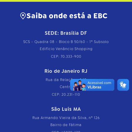
Saiba onde está a EBC
SEDE: Brasília DF
SCS - Quadra 08 - Bloco B 50/60 - 1º Subsolo
Edifício Venâncio Shopping
CEP: 70.333-900
Rio de Janeiro RJ
Rua da Relação, nº 18
Centro
CEP: 20.231-110
São Luís MA
Rua Armando Vieira da Silva, nº 126
Bairro de Fátima