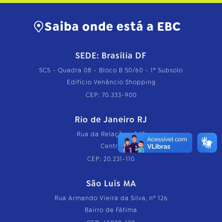
Saiba onde está a EBC
SEDE: Brasília DF
SCS - Quadra 08 - Bloco B 50/60 - 1º Subsolo
Edifício Venâncio Shopping
CEP: 70.333-900
Rio de Janeiro RJ
Rua da Relação, nº 18
Centro
CEP: 20.231-110
São Luís MA
Rua Armando Vieira da Silva, nº 126
Bairro de Fátima