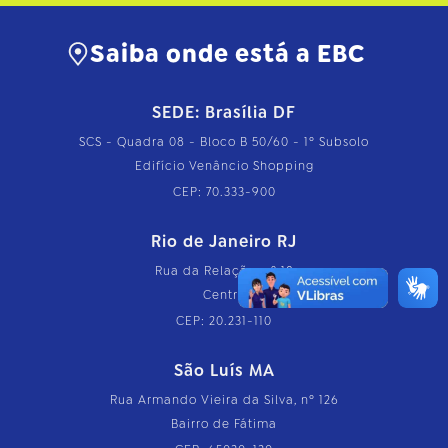
Saiba onde está a EBC
SEDE: Brasília DF
SCS - Quadra 08 - Bloco B 50/60 - 1º Subsolo
Edifício Venâncio Shopping
CEP: 70.333-900
Rio de Janeiro RJ
Rua da Relação, nº 18
Centro
CEP: 20.231-110
São Luís MA
Rua Armando Vieira da Silva, nº 126
Bairro de Fátima