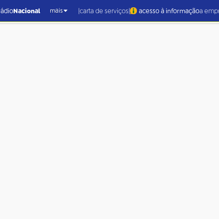
|
|
rádio
Nacional
carta de serviços
acesso à informação
a emp
mais