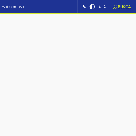
|
|
resa
imprensa
♿
A+
A-
BUSCA