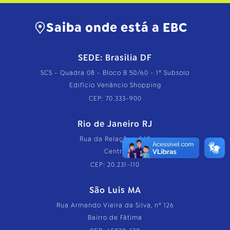
Saiba onde está a EBC
SEDE: Brasília DF
SCS - Quadra 08 - Bloco B 50/60 - 1º Subsolo
Edifício Venâncio Shopping
CEP: 70.333-900
Rio de Janeiro RJ
Rua da Relação, nº 18
Centro
CEP: 20.231-110
São Luís MA
Rua Armando Vieira da Silva, nº 126
Bairro de Fátima