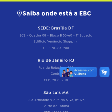
Saiba onde está a EBC
SEDE: Brasília DF
SCS - Quadra 08 - Bloco B 50/60 - 1º Subsolo
Edifício Venâncio Shopping
CEP: 70.333-900
Rio de Janeiro RJ
Rua da Relação, nº 18
Centro
CEP: 20.231-110
São Luís MA
Rua Armando Vieira da Silva, nº 126
Bairro de Fátima