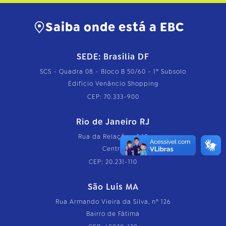
Saiba onde está a EBC
SEDE: Brasília DF
SCS - Quadra 08 - Bloco B 50/60 - 1º Subsolo
Edifício Venâncio Shopping
CEP: 70.333-900
Rio de Janeiro RJ
Rua da Relação, nº 18
Centro
CEP: 20.231-110
São Luís MA
Rua Armando Vieira da Silva, nº 126
Bairro de Fátima