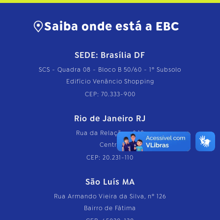
Saiba onde está a EBC
SEDE: Brasília DF
SCS - Quadra 08 - Bloco B 50/60 - 1º Subsolo
Edifício Venâncio Shopping
CEP: 70.333-900
Rio de Janeiro RJ
Rua da Relação, nº 18
Centro
CEP: 20.231-110
São Luís MA
Rua Armando Vieira da Silva, nº 126
Bairro de Fátima