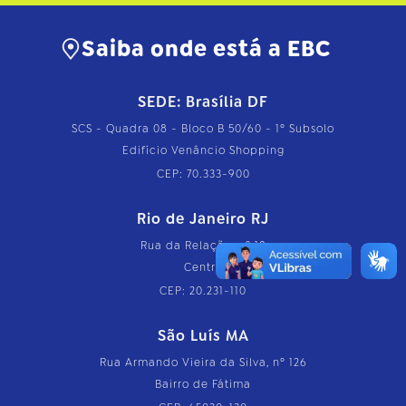
Saiba onde está a EBC
SEDE: Brasília DF
SCS - Quadra 08 - Bloco B 50/60 - 1º Subsolo
Edifício Venâncio Shopping
CEP: 70.333-900
Rio de Janeiro RJ
Rua da Relação, nº 18
Centro
CEP: 20.231-110
São Luís MA
Rua Armando Vieira da Silva, nº 126
Bairro de Fátima