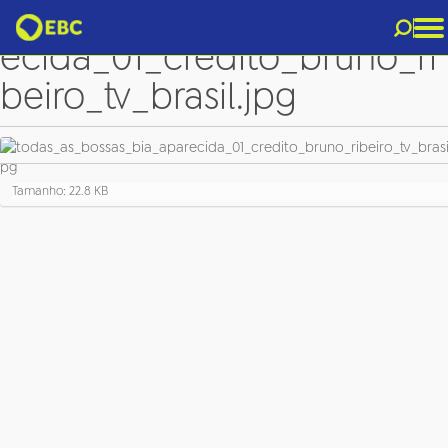
todas_as_bossas_bia_apar
ecida_01_credito_bruno_ri
beiro_tv_brasil.jpg
C
Tamanho: 22.8 KB
l
i
q
u
e
p
a
r
a
v
e
r
a
i
m