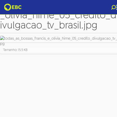
todas_as_bossas_francis_e
_olivia_hime_05_credito_d
ivulgacao_tv_brasil.jpg
C
Tamanho: 15.5 KB
l
i
q
u
e
p
a
r
a
v
e
r
a
i
m