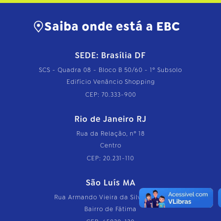
Saiba onde está a EBC
SEDE: Brasília DF
SCS - Quadra 08 - Bloco B 50/60 - 1º Subsolo
Edifício Venâncio Shopping
CEP: 70.333-900
Rio de Janeiro RJ
Rua da Relação, nº 18
Centro
CEP: 20.231-110
São Luís MA
Rua Armando Vieira da Silva, nº 126
Bairro de Fátima