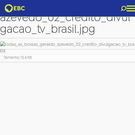
todas_as_bossas_geraldo_
azevedo_02_credito_divul
gacao_tv_brasil.jpg
C
Tamanho: 15.4 KB
l
i
q
u
e
p
a
r
a
v
e
r
a
i
m