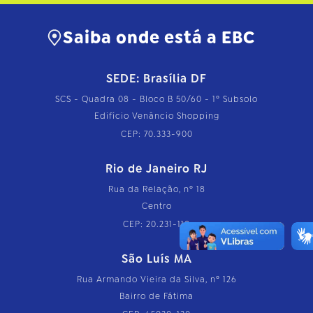
Saiba onde está a EBC
SEDE: Brasília DF
SCS - Quadra 08 - Bloco B 50/60 - 1º Subsolo
Edifício Venâncio Shopping
CEP: 70.333-900
Rio de Janeiro RJ
Rua da Relação, nº 18
Centro
CEP: 20.231-110
São Luís MA
Rua Armando Vieira da Silva, nº 126
Bairro de Fátima