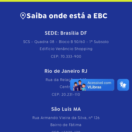
Saiba onde está a EBC
SEDE: Brasília DF
SCS - Quadra 08 - Bloco B 50/60 - 1º Subsolo
Edifício Venâncio Shopping
CEP: 70.333-900
Rio de Janeiro RJ
Rua da Relação, nº 18
Centro
CEP: 20.231-110
São Luís MA
Rua Armando Vieira da Silva, nº 126
Bairro de Fátima