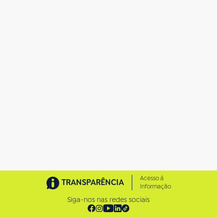
g
e
m
n
o
t
a
m
a
n
h
o
c
o
m
p
l
e
t
o
…
Acesso à
TRANSPARÊNCIA
Informação
Siga-nos nas redes sociais