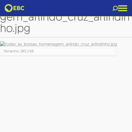
todas_as_bossas_homena
gem_arlindo_cruz_arlindin
ho.jpg
C
Tamanho: 285.2 KB
l
i
q
u
e
p
a
r
a
v
e
r
a
i
m
a