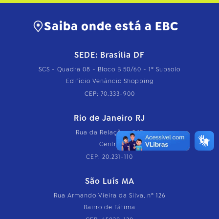
Saiba onde está a EBC
SEDE: Brasília DF
SCS - Quadra 08 - Bloco B 50/60 - 1º Subsolo
Edifício Venâncio Shopping
CEP: 70.333-900
Rio de Janeiro RJ
Rua da Relação, nº 18
Centro
CEP: 20.231-110
São Luís MA
Rua Armando Vieira da Silva, nº 126
Bairro de Fátima