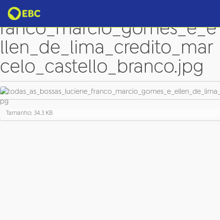
todas_as_bossas_luciene_f
ranco_marcio_gomes_e_e
llen_de_lima_credito_mar
celo_castello_branco.jpg
C
Tamanho: 34.3 KB
l
i
q
u
e
p
a
r
a
v
e
r