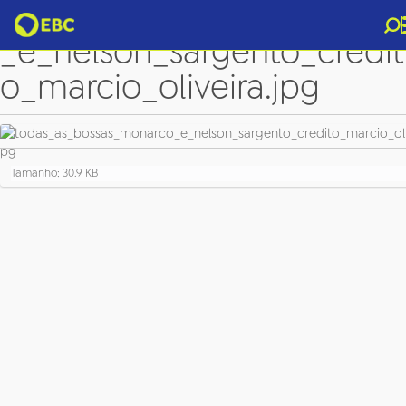
todas_as_bossas_monarco
_e_nelson_sargento_credit
o_marcio_oliveira.jpg
C
Tamanho: 30.9 KB
l
i
q
u
e
p
a
r
a
v
e
r
a
i
m