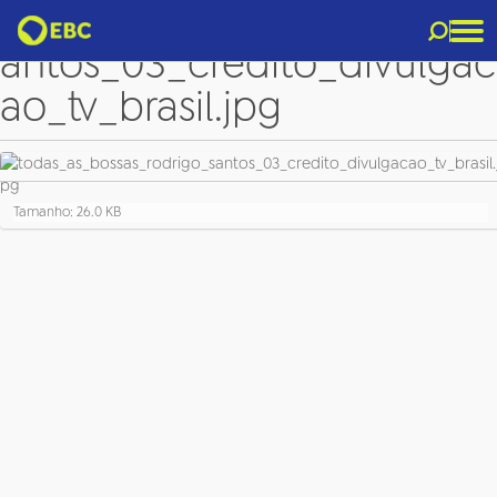
todas_as_bossas_rodrigo_s
antos_03_credito_divulgac
ao_tv_brasil.jpg
C
Tamanho: 26.0 KB
l
i
q
u
e
p
a
r
a
v
e
r
a
i
m