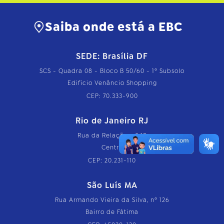
Saiba onde está a EBC
SEDE: Brasília DF
SCS - Quadra 08 - Bloco B 50/60 - 1º Subsolo
Edifício Venâncio Shopping
CEP: 70.333-900
Rio de Janeiro RJ
Rua da Relação, nº 18
Centro
CEP: 20.231-110
São Luís MA
Rua Armando Vieira da Silva, nº 126
Bairro de Fátima