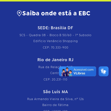
Saiba onde está a EBC
SEDE: Brasília DF
SCS - Quadra 08 - Bloco B 50/60 - 1º Subsolo
Edifício Venâncio Shopping
CEP: 70.333-900
Rio de Janeiro RJ
Rua da Relação, nº 18
Centro
CEP: 20.231-110
São Luís MA
Rua Armando Vieira da Silva, nº 126
Bairro de Fátima