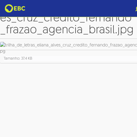
trilha_de_letras_eliana_alv
es_cruz_credito_fernando
_frazao_agencia_brasil.jpg
C
Tamanho: 37.4 KB
l
i
q
u
e
p
a
r
a
v
e
r
a
i
m