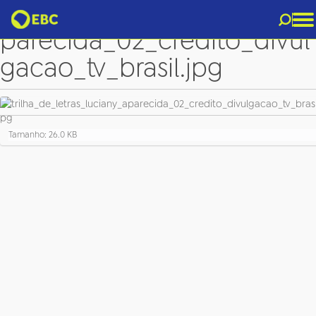
trilha_de_letras_luciany_a
parecida_02_credito_divul
gacao_tv_brasil.jpg
C
Tamanho: 26.0 KB
l
i
q
u
e
p
a
r
a
v
e
r
a
i
m