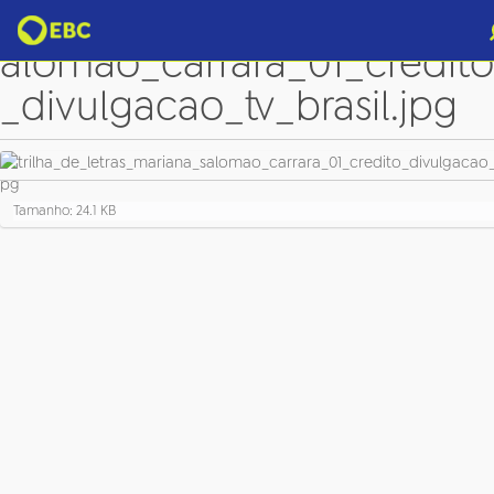
trilha_de_letras_mariana_s
alomao_carrara_01_credito
_divulgacao_tv_brasil.jpg
C
Tamanho: 24.1 KB
l
i
q
u
e
p
a
r
a
v
e
r
a
i
m