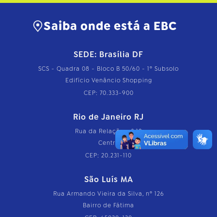
Saiba onde está a EBC
SEDE: Brasília DF
SCS - Quadra 08 - Bloco B 50/60 - 1º Subsolo
Edifício Venâncio Shopping
CEP: 70.333-900
Rio de Janeiro RJ
Rua da Relação, nº 18
Centro
CEP: 20.231-110
São Luís MA
Rua Armando Vieira da Silva, nº 126
Bairro de Fátima