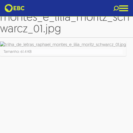
trilha_de_letras_raphael_
montes_e_lilia_moritz_sch
warcz_01.jpg
C
Tamanho: 61.4 KB
l
i
q
u
e
p
a
r
a
v
e
r
a
i
m
a