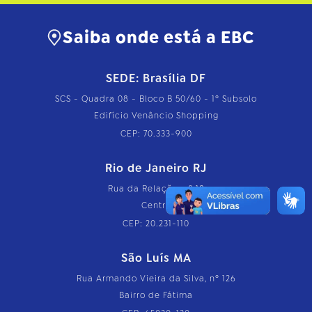
Saiba onde está a EBC
SEDE: Brasília DF
SCS - Quadra 08 - Bloco B 50/60 - 1º Subsolo
Edifício Venâncio Shopping
CEP: 70.333-900
Rio de Janeiro RJ
Rua da Relação, nº 18
Centro
CEP: 20.231-110
São Luís MA
Rua Armando Vieira da Silva, nº 126
Bairro de Fátima