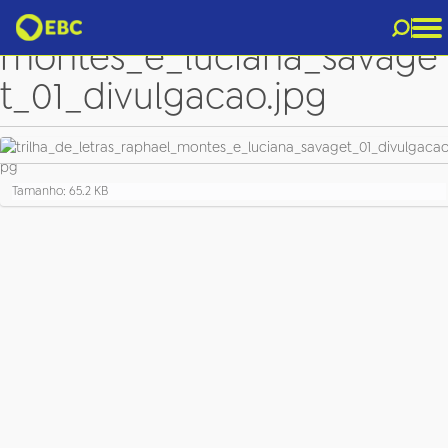
trilha_de_letras_raphael_
montes_e_luciana_savage
t_01_divulgacao.jpg
C
Tamanho: 65.2 KB
l
i
q
u
e
p
a
r
a
v
e
r
a
i
m