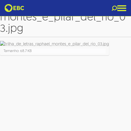
trilha_de_letras_raphael_
montes_e_pilar_del_rio_0
3.jpg
C
Tamanho: 68.7 KB
l
i
q
u
e
p
a
r
a
v
e
r
a
i
m
a