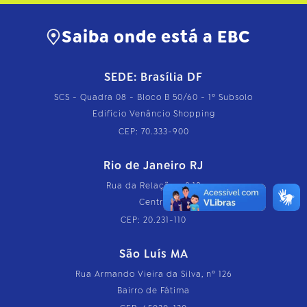
Saiba onde está a EBC
SEDE: Brasília DF
SCS - Quadra 08 - Bloco B 50/60 - 1º Subsolo
Edifício Venâncio Shopping
CEP: 70.333-900
Rio de Janeiro RJ
Rua da Relação, nº 18
Centro
CEP: 20.231-110
São Luís MA
Rua Armando Vieira da Silva, nº 126
Bairro de Fátima