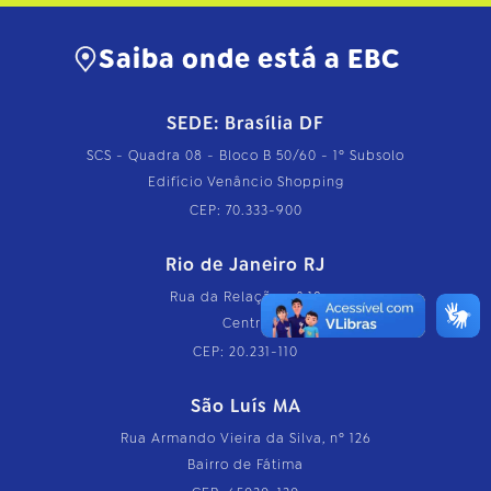
Saiba onde está a EBC
SEDE: Brasília DF
SCS - Quadra 08 - Bloco B 50/60 - 1º Subsolo
Edifício Venâncio Shopping
CEP: 70.333-900
Rio de Janeiro RJ
Rua da Relação, nº 18
Centro
CEP: 20.231-110
São Luís MA
Rua Armando Vieira da Silva, nº 126
Bairro de Fátima