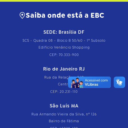
Saiba onde está a EBC
SEDE: Brasília DF
SCS - Quadra 08 - Bloco B 50/60 - 1º Subsolo
Edifício Venâncio Shopping
CEP: 70.333-900
Rio de Janeiro RJ
Rua da Relação, nº 18
Centro
CEP: 20.231-110
São Luís MA
Rua Armando Vieira da Silva, nº 126
Bairro de Fátima