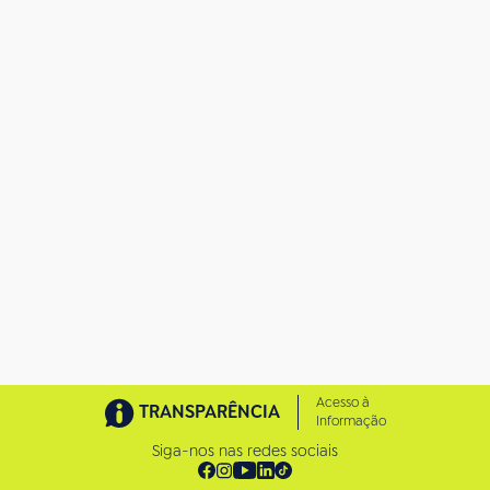
m
n
o
t
a
m
a
n
h
o
c
o
m
p
l
e
t
o
…
Acesso à
TRANSPARÊNCIA
Informação
Siga-nos nas redes sociais