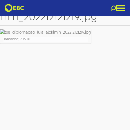
tse_diplomacao_lula_alcki
min_202212121219.jpg
C
Tamanho: 20.9 KB
l
i
q
u
e
p
a
r
a
v
e
r
a
i
m
a
g
e