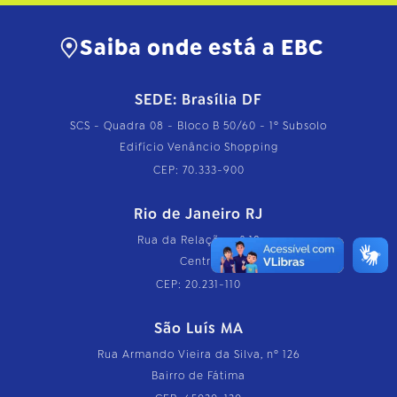
Saiba onde está a EBC
SEDE: Brasília DF
SCS - Quadra 08 - Bloco B 50/60 - 1º Subsolo
Edifício Venâncio Shopping
CEP: 70.333-900
Rio de Janeiro RJ
Rua da Relação, nº 18
Centro
CEP: 20.231-110
São Luís MA
Rua Armando Vieira da Silva, nº 126
Bairro de Fátima