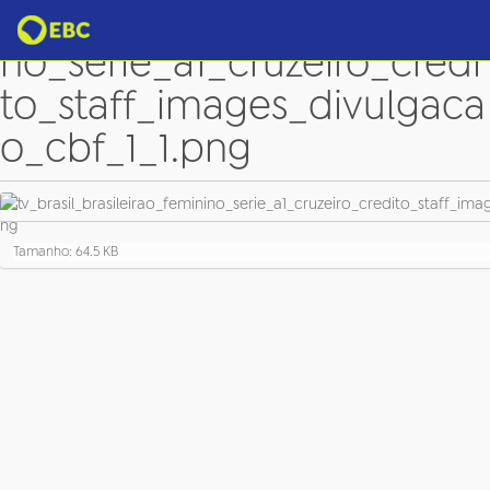
tv_brasil_brasileirao_femini
no_serie_a1_cruzeiro_credi
to_staff_images_divulgaca
o_cbf_1_1.png
C
Tamanho: 64.5 KB
l
i
q
u
e
p
a
r
a
v
e
r