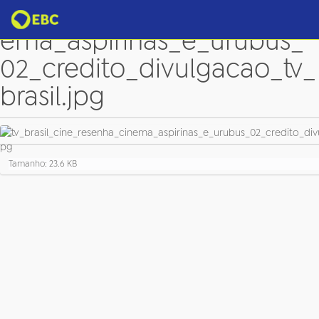
tv_brasil_cine_resenha_cin
ema_aspirinas_e_urubus_
02_credito_divulgacao_tv_
brasil.jpg
C
Tamanho: 23.6 KB
l
i
q
u
e
p
a
r
a
v
e
r