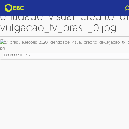
tv_brasil_eleicoes_2020_id
entidade_visual_credito_di
vulgacao_tv_brasil_0.jpg
C
Tamanho: 11.9 KB
l
i
q
u
e
p
a
r
a
v
e
r
a
i
m