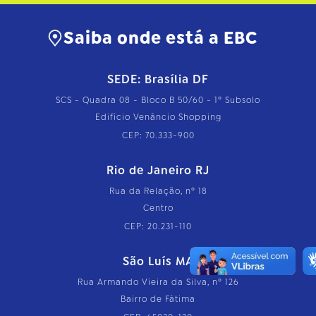
Saiba onde está a EBC
SEDE: Brasília DF
SCS - Quadra 08 - Bloco B 50/60 - 1º Subsolo
Edifício Venâncio Shopping
CEP: 70.333-900
Rio de Janeiro RJ
Rua da Relação, nº 18
Centro
CEP: 20.231-110
São Luís MA
Rua Armando Vieira da Silva, nº 126
Bairro de Fátima