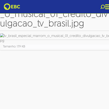
tv_brasil_especial_marrom
_o_musical_01_credito_div
ulgacao_tv_brasil.jpg
C
Tamanho: 17.9 KB
l
i
q
u
e
p
a
r
a
v
e
r
a
i
m